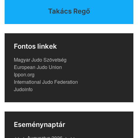
Takács Regő
Fontos linkek
Magyar Judo Szövetség
European Judo Union
Ippon.org
International Judo Federation
Judoinfo
Eseménynaptár
<<
<
Augusztus 2026
>
>>