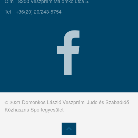
Cím
8200 Veszprém Malomkő utca 5.
Tel
+36(20) 20/243-5754
© 2021 Domonkos László Veszprémi Judo és Szabadidő
Közhasznú Sportegyesület