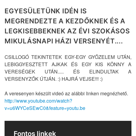
EGYESÜLETÜNK IDÉN IS
MEGRENDEZTE A KEZDŐKNEK ÉS A
LEGKISEBBEKNEK AZ ÉVI SZOKÁSOS
MIKULÁSNAPI HÁZI VERSENYÉT....
CSILLOGÓ TEKINTETEK EGY-EGY GYŐZELEM UTÁN,
LEBIGGYESZTETT AJKAK ÉS EGY KIS KÖNNY A
VERESÉGEK UTÁN..... ÉS ELINDULTAK A
VERSENYZŐK ÚTJÁN. :) HAJRÁ VEJSE!!! :)
A veresenyen készült videó az alábbi linken megnézhető.
http://www.youtube.com/watch?
v=u6WYCeSEwC0&feature=youtu.be
Fontos linkek