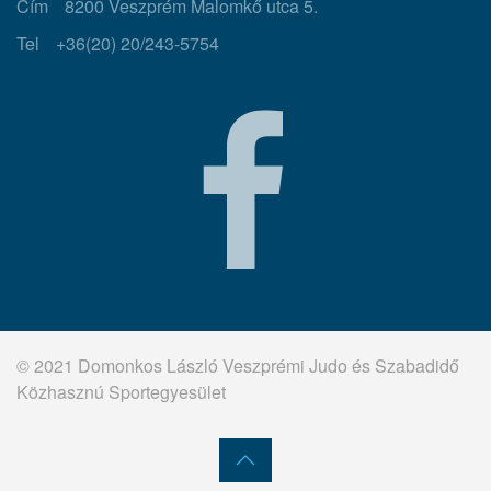
Cím
8200 Veszprém Malomkő utca 5.
Tel
+36(20) 20/243-5754
© 2021 Domonkos László Veszprémi Judo és Szabadidő
Közhasznú Sportegyesület