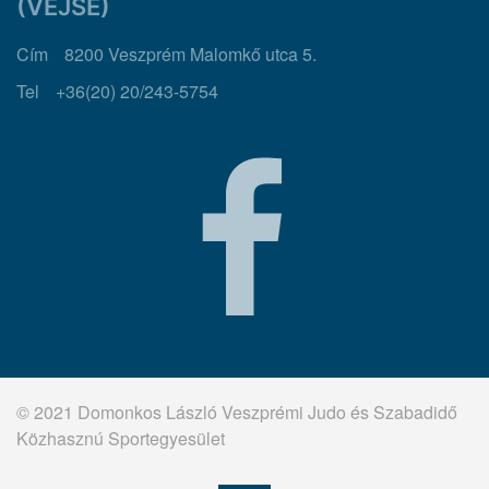
(VEJSE)
Cím
8200 Veszprém Malomkő utca 5.
Tel
+36(20) 20/243-5754
© 2021 Domonkos László Veszprémi Judo és Szabadidő
Közhasznú Sportegyesület