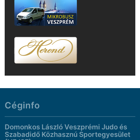
Céginfo
Domonkos László Veszprémi Judo és
Szabadidő Közhasznú Sportegyesület