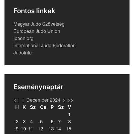
Fontos linkek
Magyar Judo Szövetség
European Judo Union
Ippon.org
International Judo Federation
Judoinfo
Eseménynaptár
<<
<
December 2024
>
>>
H
K
Sz
Cs
P
Sz
V
1
2
3
4
5
6
7
8
9
10
11
12
13
14
15