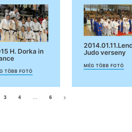
2014.01.11.Len
15 H. Dorka in
Judo verseny
ance
MÉG TÖBB FOTÓ
G TÖBB FOTÓ
3
4
…
6