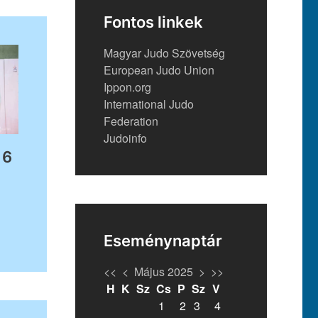
Fontos linkek
Magyar Judo Szövetség
European Judo Union
Ippon.org
International Judo
Federation
Judoinfo
16
Eseménynaptár
<<
<
Május 2025
>
>>
H
K
Sz
Cs
P
Sz
V
1
2
3
4