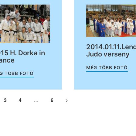
2014.01.11.Len
15 H. Dorka in
Judo verseny
ance
MÉG TÖBB FOTÓ
G TÖBB FOTÓ
3
4
…
6