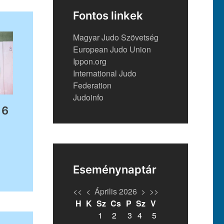
Fontos linkek
Magyar Judo Szövetség
European Judo Union
Ippon.org
International Judo
Federation
Judoinfo
16
Eseménynaptár
<<
<
Április 2026
>
>>
H
K
Sz
Cs
P
Sz
V
1
2
3
4
5