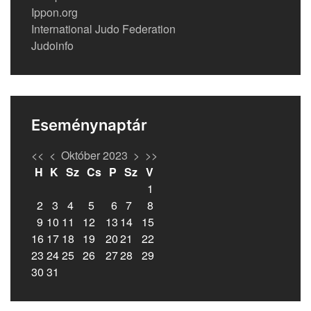
Ippon.org
International Judo Federation
Judoinfo
Eseménynaptár
<<
<
Október 2023
>
>>
H
K
Sz
Cs
P
Sz
V
1
2
3
4
5
6
7
8
9
10
11
12
13
14
15
16
17
18
19
20
21
22
23
24
25
26
27
28
29
30
31