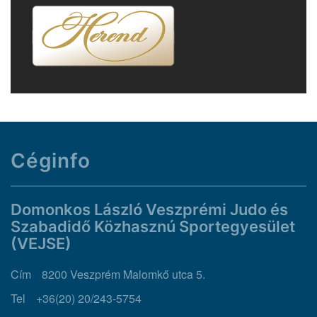
Céginfo
Domonkos László Veszprémi Judo és
Szabadidő Közhasznú Sportegyesület
(VEJSE)
Cím
8200 Veszprém Malomkő utca 5.
Tel
+36(20) 20/243-5754