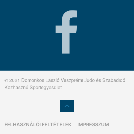
© 2021 Domonkos László Veszprémi Judo és Szabadidő
Közhasznú Sportegyesület
FELHASZNÁLÓI FELTÉTELEK
IMPRESSZUM